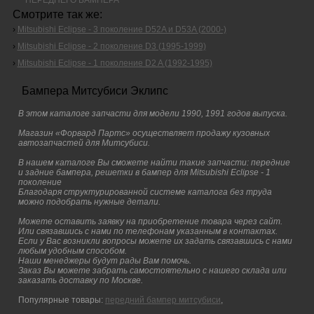
Смотрите так же:
›
Mitsubishi Eclipse - 3 поколение D52A и D53A (2000-)
›
Mitsubishi Eclipse - 2 поколение D3 (1995-1999)
›
Mitsubishi Eclipse - 1 поколение D2 A (1992-1995)
Бампера Митсубиси Эклипс
В этом каталоге запчасти для модели 1990, 1991 годов выпуска.
Магазин «Форвард Партс» осуществляет продажу кузовных
автозапчастей для Митсубиси.
В нашем каталоге Вы сможете найти такие запчасти: передние
и задние бампера, решетки в бампер для Mitsubishi Eclipse - 1
поколение
Благодаря структурированной системе каталога без труда
можно подобрать нужные детали.
Можете оставить заявку на приобретение товара через сайт.
Или связавшись с нами по телефонам указанным в контактах.
Если у Вас возникли вопросы можете их задать связавшись с нами
любым удобным способом.
Наши менеджеры будут рады Вам помочь.
Заказ Вы можете забрать самостоятельно с нашего склада или
заказать доставку по Москве.
Популярные товары:
передний бампер митсубиси
,