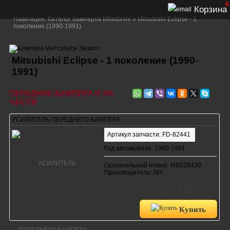
0
Корзина
Навигация:
Каталог бамперов Mitsubishi
» Mitsubishi Eclipse - 1
поколение (1990-1991)
Mitsubishi Eclipse - 1 поколение (1990-
1991)
ПЕРЕДНИЕ БАМПЕРА И ИХ
ЧАСТИ
УСИЛИТЕЛЬ ПЕРЕДНЕГО БАМПЕРА
Артикул запчасти: FD-82441
Год автомобиля: 1990-1991
Оригинальный номер: MB528439
Производитель: API
790
руб.
Купить