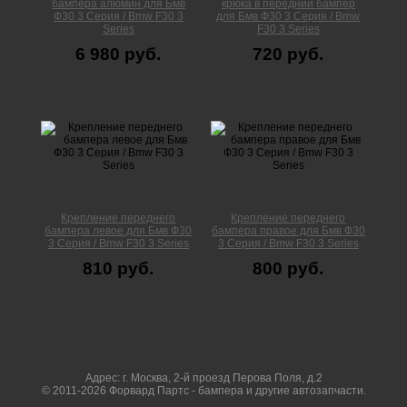
бампера алюмин для Бмв
крюка в передний бампер
Ф30 3 Серия / Bmw F30 3
для Бмв Ф30 3 Серия / Bmw
Series
F30 3 Series
6 980 руб.
720 руб.
Крепление переднего
Крепление переднего
бампера левое для Бмв Ф30
бампера правое для Бмв Ф30
3 Серия / Bmw F30 3 Series
3 Серия / Bmw F30 3 Series
810 руб.
800 руб.
Адрес: г. Москва, 2-й проезд Перова Поля, д.2
© 2011-2026 Форвард Партс - бампера и другие автозапчасти.