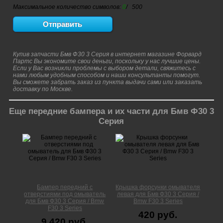
Максимальное количество символов:
0
/ 500
Купив запчасти Бмв Ф30 3 Серия в интернет магазине Форвард
Партс Вы экономите свои деньги, поскольку у нас лучшие цены.
Если у Вас возникли проблемы с выбором детали, свяжитесь с
нами любым удобным способом и наши консультанты помогут.
Вы сможете забрать заказ из пункта выдачи сами или заказать
доставку по Москве.
Еще передние бампера и их части для Бмв Ф30 3
Серия
Бампер передний с
Крышка форсунки омывателя
отверстиями под омыватель
левая для Бмв Ф30 3 Серия /
для Бмв Ф30 3 Серия / Bmw
Bmw F30 3 Series
F30 3 Series
420 руб.
9 420 руб.