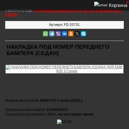
0
Корзина
СМОТРЕТЬ ЕЩЕ:
ПЕРЕДНИЕ БАМПЕРА И ИХ ЧАСТИ ДЛЯ БМВ Ф30 3
СЕРИЯ
Артикул: FD-25731
НАКЛАДКА ПОД НОМЕР ПЕРЕДНЕГО
БАМПЕРА (СЕДАН)
Модель автомобиля:
BMW F30 3 series (2012-)
Оригинальный номер(а):
51118054157
Год выпуска автомобиля:
2012 - по настоящее время