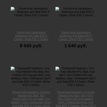
Усилитель переднего
Усилитель переднего
бампера для Бмв Ф30 3
бампера для Бмв Ф30 3
Серия / Bmw F30 3 Series
Серия / Bmw F30 3 Series
8 540 руб.
1 640 руб.
Передний бампер с отв под
Передний бампер с отв под
омыватель фар, без
омыватель фар, под датч,
отверстий под датчики, под
без отверстий под камеру,
камеру, парк. помощник грунт
парк. помощник грунт для
для Бмв Ф30 3 Серия / Bmw
Бмв Ф30 3 Серия / Bmw F30 3