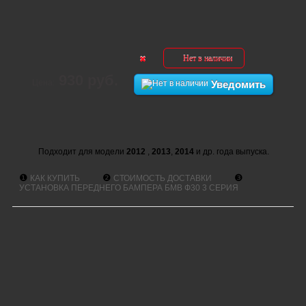
Нет в наличии
930 руб.
Цена:
Уведомить
Подходит для модели
2012
,
2013
,
2014
и др. года выпуска.
❶
❷
❸
КАК КУПИТЬ
СТОИМОСТЬ ДОСТАВКИ
УСТАНОВКА ПЕРЕДНЕГО БАМПЕРА БМВ Ф30 3 СЕРИЯ