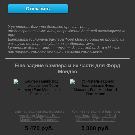
У усилителя бампера довольно простая роль,
предотвратить(смягчить) повреждение деталей находящихся за
ним.
Выправить усилитель бампера Форд Мондео очень не просто, да
и в случае повторного удара он сработает хуже.
Купленные детали можно получить доставкой на дом в Москве
или забрать самостоятельно из пункта самовывоза.
Еще задние бампера и их части для Форд
Мондео
Бампер задний под покраску
Усилитель заднего бампера
для Форд Мондео / Ford
для Форд Мондео / Ford
Mondeo - 4 Поколение
Mondeo - 4 Поколение
5 470 руб.
5 300 руб.