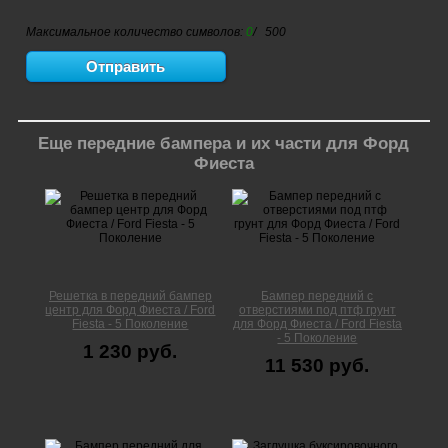
Максимальное количество символов:
0
/ 500
Еще передние бампера и их части для Форд
Фиеста
Решетка в передний бампер
Бампер передний с
центр для Форд Фиеста / Ford
отверстиями под птф грунт
Fiesta - 5 Поколение
для Форд Фиеста / Ford Fiesta
- 5 Поколение
1 230 руб.
11 530 руб.