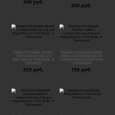
440 руб.
830 руб.
Рамка птф правая чёрная с
Решётка в передний бампер
отверстием под птф для
левая с отверстием под птф
Форд Фиеста / Ford Fiesta - 5
для Форд Фиеста / Ford Fiesta
Поколение
- 5 Поколение
810 руб.
750 руб.