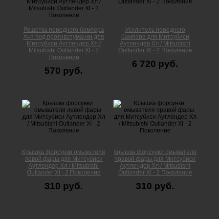
Решетка переднего бампера
Усилитель переднего
л=п под противотуманки для
бампера для Митсубиси
Митсубиси Аутлендер Xл /
Аутлендер Xл / Mitsubishi
Mitsubishi Outlander Xl - 2
Outlander Xl - 2 Поколение
Поколение
6 720 руб.
570 руб.
Крышка форсунки омывателя
Крышка форсунки омывателя
левой фары для Митсубиси
правой фары для Митсубиси
Аутлендер Xл / Mitsubishi
Аутлендер Xл / Mitsubishi
Outlander Xl - 2 Поколение
Outlander Xl - 2 Поколение
310 руб.
310 руб.