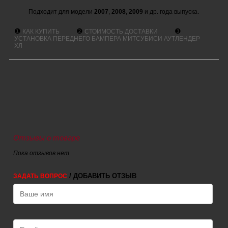
Подходит для модели
2007
,
2008
,
2009
и др. года выпуска.
❶
❷
❸
КАК КУПИТЬ
СТОИМОСТЬ ДОСТАВКИ
УСТАНОВКА ПЕРЕДНЕГО БАМПЕРА МИТСУБИСИ АУТЛЕНДЕР
XЛ
Отзывы о товаре
Пока отзывов нет
/ ДОБАВИТЬ ОТЗЫВ
ЗАДАТЬ ВОПРОС