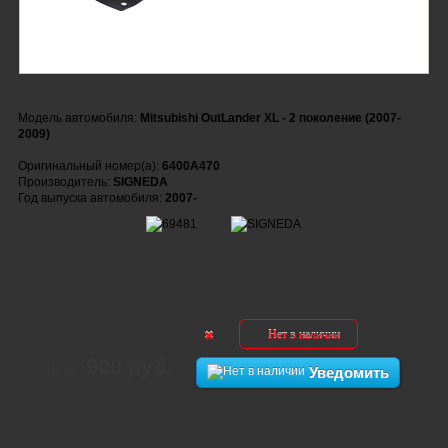
Модель автомобиля:
Mitsubishi OutLander XL - 2 поколение (2007-
2009)
Оригинальный номер(а):
6400A470
Производитель:
SIGNEDA
Год выпуска автомобиля:
2007-
Нет в наличии
900 руб.
Цена:
Уведомить