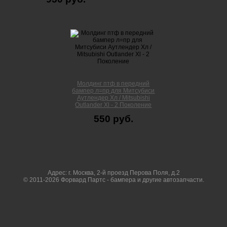
Молдинг птф в передний
бампер л=пр для Митсубиси
Аутлендер Xл / Mitsubishi
Outlander Xl - 2 Поколение
550 руб.
Адрес: г. Москва, 2-й проезд Перова Поля, д.2
© 2011-2026 Форвард Партс - бампера и другие автозапчасти.