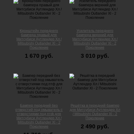
Кронштейн переднего
Усилитель переднего
бампера правый для
бампера верхний для
Митсубиси Аутлендер Xл /
Митсубиси Аутлендер Xл /
Mitsubishi Outlander Xl - 2
Mitsubishi Outlander Xl - 2
Поколение
Поколение
1 670 руб.
3 010 руб.
Бампер передний без
Решётка в передний бампер
отверстий под омыватель с
для Митсубиси Аутлендер Xл
отверстиями под птф для
/ Mitsubishi Outlander Xl - 2
Митсубиси Аутлендер Xл /
Поколение
Mitsubishi Outlander Xl - 2
2 490 руб.
Поколение