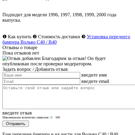
Подходит для модели
1996
,
1997
,
1998
,
1999
,
2000
года
выпуска.
❶
Как купить
❷
Стоимость доставки
❸
Установка переднего
бампера Вольво С40 / В40
Отзывы о товаре
Пока отзывов нет
Благодарим за отзыв! Он будет
опубликован после проверки модератором.
Задать вопрос
/ Добавить отзыв
введите имя
введите email
введите отзыв
Максимальное количество символов:
0
/ 500
Еще передние бампера и их части для Вольво С40 / В40