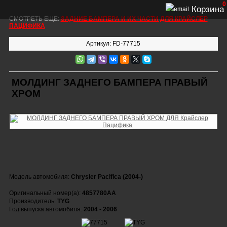
0
Корзина
СМОТРЕТЬ ЕЩЕ:
ЗАДНИЕ БАМПЕРА И ИХ ЧАСТИ ДЛЯ КРАЙСЛЕР
ПАЦИФИКА
Артикул: FD-77715
МОЛДИНГ ЗАДНЕГО БАМПЕРА ПРАВЫЙ
ХРОМ
Модель автомобиля:
Chrysler Pacifica (2004-)
Оригинальный номер(а):
4857780AA
Производитель:
TYG
Год выпуска автомобиля:
2004 - 2006