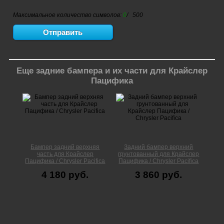
Максимальное количество символов:
0
/ 500
Еще задние бампера и их части для Крайслер
Пацифика
Бампер задний верхняя
Задний бампер верхний
часть для Крайслер
грунтованный для Крайслер
Пацифика / Chrysler Pacifica
Пацифика / Chrysler Pacifica
4 180 руб.
3 860 руб.