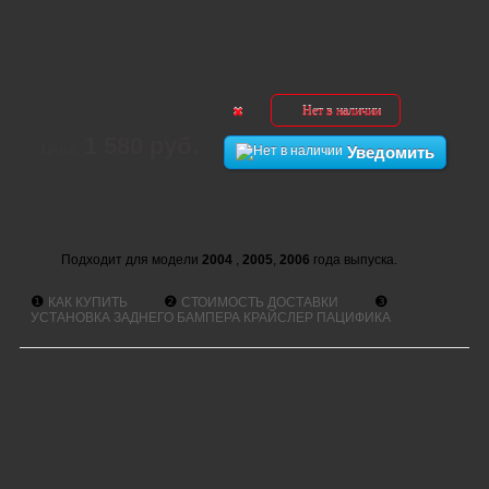
Нет в наличии
1 580 руб.
Цена:
Уведомить
Подходит для модели
2004
,
2005
,
2006
года выпуска.
❶
❷
❸
КАК КУПИТЬ
СТОИМОСТЬ ДОСТАВКИ
УСТАНОВКА ЗАДНЕГО БАМПЕРА КРАЙСЛЕР ПАЦИФИКА