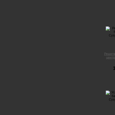
Решетк
центр