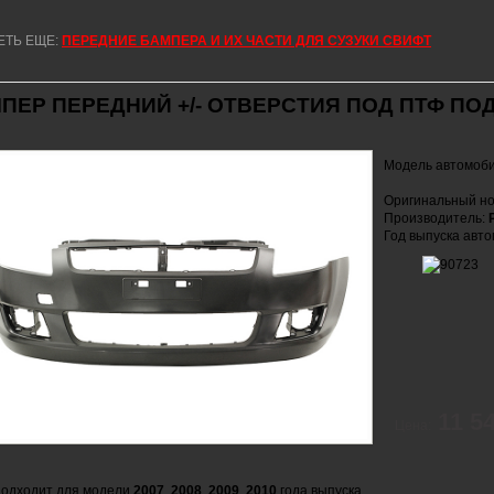
ЕТЬ ЕЩЕ:
ПЕРЕДНИЕ БАМПЕРА И ИХ ЧАСТИ ДЛЯ СУЗУКИ СВИФТ
ПЕР ПЕРЕДНИЙ +/- ОТВЕРСТИЯ ПОД ПТФ ПО
Модель автомоб
Оригинальный но
Производитель:
Год выпуска авт
11 5
Цена:
одходит для модели
2007
,
2008
,
2009
,
2010
года выпуска.