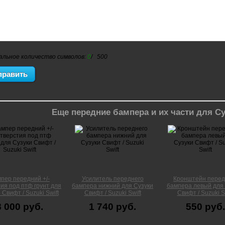
альное количество символов:
0
/ 500
Еще передние бампера и их части для С
пер передний +/-
Усилитель переднего
Кронштейн перед
ия под птф грунт для
бампера нижний для Сузуки
бампера левый для 
 Свифт / Suzuki Swift
Свифт / Suzuki Swift
Свифт / Suzuki S
8 000 руб.
1 740 руб.
550 руб.