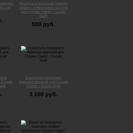
бампера
Решётка в передний бампер
Suzuki
левая с отверстием под птф
для Сузуки Свифт / Suzuki
Swift
.
590 руб.
него
Усилитель переднего
 Сузуки
бампера верхний для Сузуки
wift
Свифт / Suzuki Swift
.
3 100 руб.