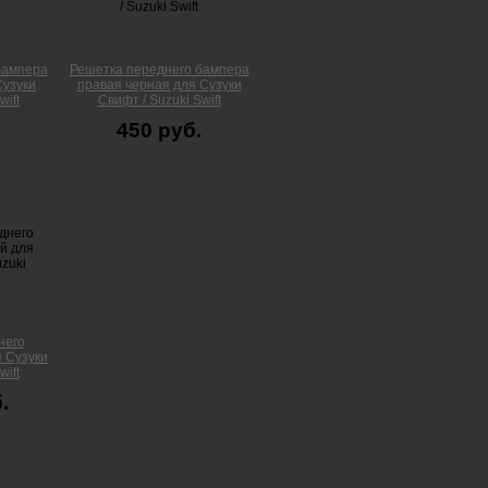
бампера
Решетка переднего бампера
Сузуки
правая черная для Сузуки
wift
Свифт / Suzuki Swift
450 руб.
него
 Сузуки
wift
.