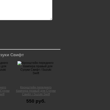
узуки Свифт
него
Кронштейн переднего
Сузуки
бампера правый для Сузуки
wift
Свифт / Suzuki Swift
550 руб.