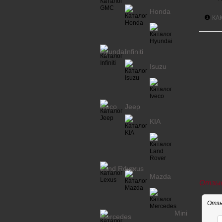
Honda
❶
КА
Hyundai
Infiniti
Isuzu
Iveco
Jeep
KIA
Land Rover
Lexus
Mazda
Отзыв
Отзы
Mini
Mercedes