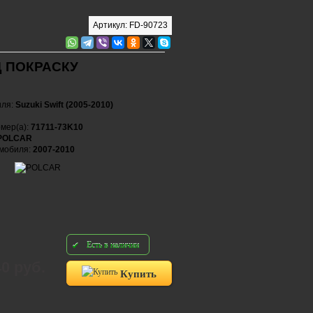
Артикул: FD-90723
Д ПОКРАСКУ
иля:
Suzuki Swift (2005-2010)
мер(а):
71711-73K10
POLCAR
омобиля:
2007-2010
Есть в наличии
40 руб.
Купить