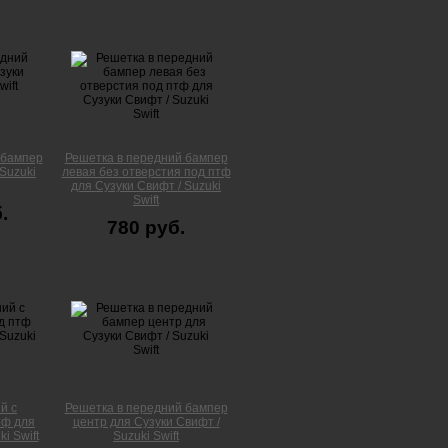
 бампер
Решетка в передний бампер
Suzuki
левая без отверстия под птф
для Сузуки Свифт / Suzuki
Swift
.
780 руб.
й с
Решетка в передний бампер
тф для
центр для Сузуки Свифт /
i Swift
Suzuki Swift