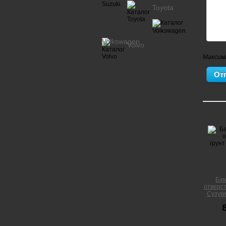
Toyota
Volkswagen
Volvo
Максим
Бам
отверст
Сузуки