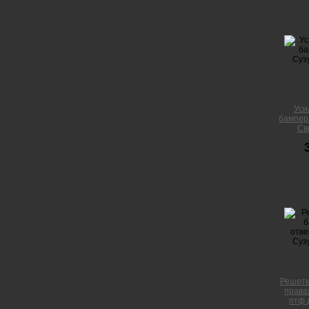
Уси
бампер
Сви
Решетк
права
птф 