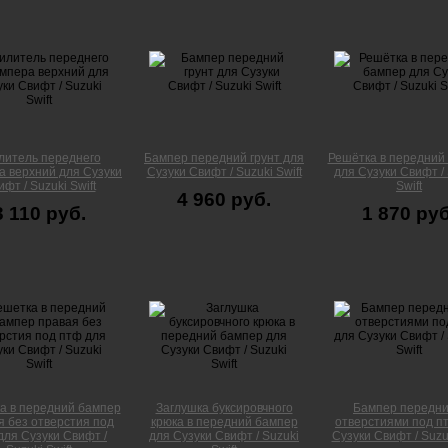
литель переднего
Бампер передний грунт для
Решётка в передний
а верхний для Сузуки
Сузуки Свифт / Suzuki Swift
для Сузуки Свифт / 
фт / Suzuki Swift
Swift
4 960 руб.
3 110 руб.
1 870 руб
а в передний бампер
Заглушка буксировчного
Бампер передни
я без отверстия под
крюка в передний бампер
отверстиями под п
для Сузуки Свифт /
для Сузуки Свифт / Suzuki
Сузуки Свифт / Suzuk