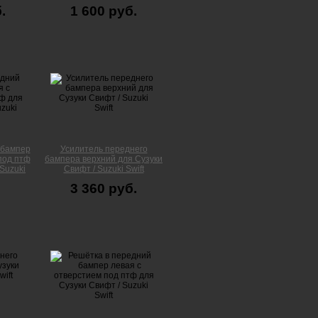
.
1 600 руб.
 бампер
Усилитель переднего
под птф
бампера верхний для Сузуки
Suzuki
Свифт / Suzuki Swift
3 360 руб.