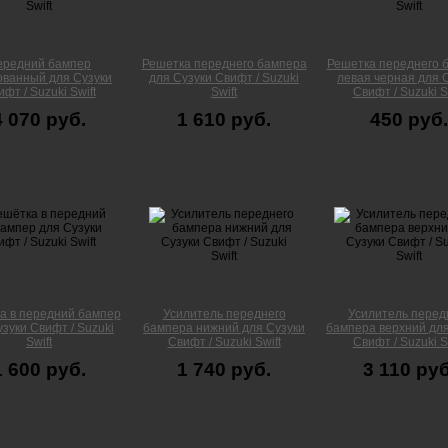
ередний бампер
Решетка переднего бампера
Решетка переднего 
ованный для Сузуки
для Сузуки Свифт / Suzuki
левая черная для 
фт / Suzuki Swift
Swift
Свифт / Suzuki S
4 070 руб.
1 610 руб.
450 руб.
а в передний бампер
Усилитель переднего
Усилитель перед
зуки Свифт / Suzuki
бампера нижний для Сузуки
бампера верхний для
Swift
Свифт / Suzuki Swift
Свифт / Suzuki S
1 600 руб.
1 740 руб.
3 110 руб