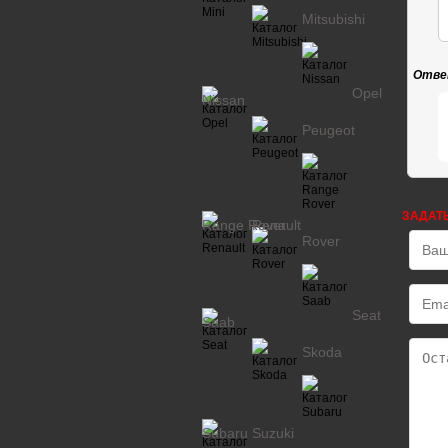
Mitsubishi
Отве
Opel
Nissan
Peugeot
ЗАДАТ
Range Rover
Renault
Rover
Seat
Saab
Skoda
Subaru
Suzuki