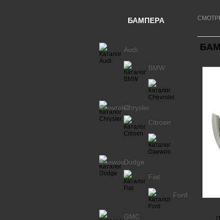
СМОТР
БАМПЕРА
БАМ
Audi
BMW
Chevrolet
Chrysler
Citroen
Daewoo
Dodge
Fiat
Ford
GMC
П