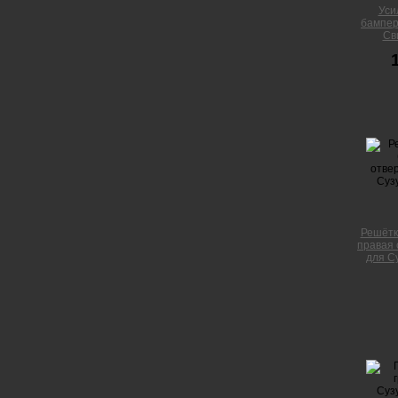
Уси
бампер
Сви
Решётк
правая 
для Су