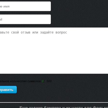
альное количество символов:
0
/ 500
Еще задние бампера и их части для Фольк