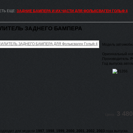
ЕТЬ ЕЩЕ:
ЗАДНИЕ БАМПЕРА И ИХ ЧАСТИ ДЛЯ ФОЛЬКСВАГЕН ГОЛЬФ 4
ЛИТЕЛЬ ЗАДНЕГО БАМПЕРА
Модель автомоби
Оригинальный но
Производитель:
P
Год выпуска авто
3 480
Цена:
одходит для модели
1997
,
1998
,
1999
,
2000
,
2001
,
2002
,
2003
года выпуска.