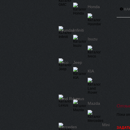
Honda
❶
КА
Hyundai
Infiniti
Isuzu
Iveco
Jeep
KIA
Land Rover
Lexus
Mazda
Отзыв
Пока о
Mini
Mercedes
ЗАДАТ