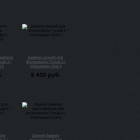
бампера
Бампер задний для
ьф 4 /
Фольксваген Гольф 4 /
 4
Volkswagen Golf 4
.
5 430 руб.
для
Задний бампер