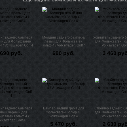
нг заднего бампера
Молдинг заднего бампера
Усилитель заднего 
ый для Фольксваген
левый для Фольксваген
для Фольксваген Гол
4 / Volkswagen Golf 4
Гольф 4 / Volkswagen Golf 4
Volkswagen Golf
690 руб.
690 руб.
3 460 руб
нг заднего бампера
Бампер задний грунт для
Спойлер заднего б
авый чёрный для
Фольксваген Гольф 4 /
для Фольксваген Гол
ксваген Гольф 4 /
Volkswagen Golf 4
Volkswagen Golf
olkswagen Golf 4
5 470 руб.
2 630 руб