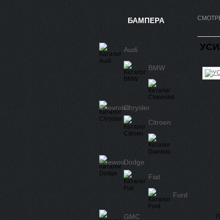
СМОТР
БАМПЕРА
УСИ
Audi
BMW
Chevrolet
Chrysler
Citroen
Daewoo
Dodge
Fiat
Ford
GMC
П