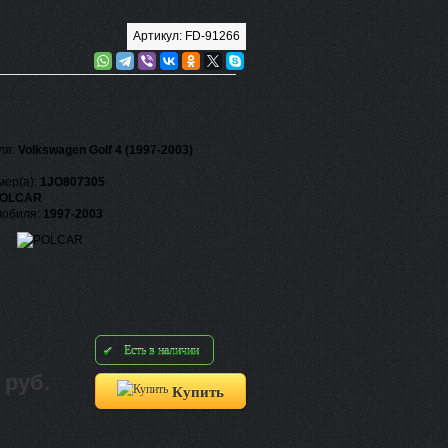
Артикул: FD-91266
ля:
Volkswagen Golf 4 (1997-2003)
мер(а):
1JO807305
OLCAR
мобиля:
1997-2003
Есть в наличии
 руб.
Купить