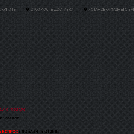
❷
❸
К КУПИТЬ
СТОИМОСТЬ ДОСТАВКИ
УСТАНОВКА ЗАДНЕГО БА
ы о товаре
тзывов нет
/ ДОБАВИТЬ ОТЗЫВ
Ь ВОПРОС