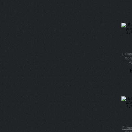
Бампе
Фоль
V
Бампе