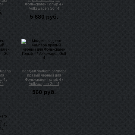
 4 /
грунтованный для
 4
Фольксваген Гольф 4 /
Volkswagen Golf 4
.
5 680 руб.
ампера
Молдинг заднего бампера
для
правый чёрный для
 4 /
Фольксваген Гольф 4 /
 4
Volkswagen Golf 4
560 руб.