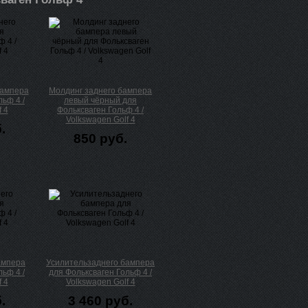
бампера
Молдинг заднего бампера
ьф 4 /
левый чёрный для
 4
Фольксваген Гольф 4 /
Volkswagen Golf 4
.
850 руб.
ампера
Усилительзаднего бампера
ьф 4 /
для Фольксваген Гольф 4 /
 4
Volkswagen Golf 4
.
3 460 руб.