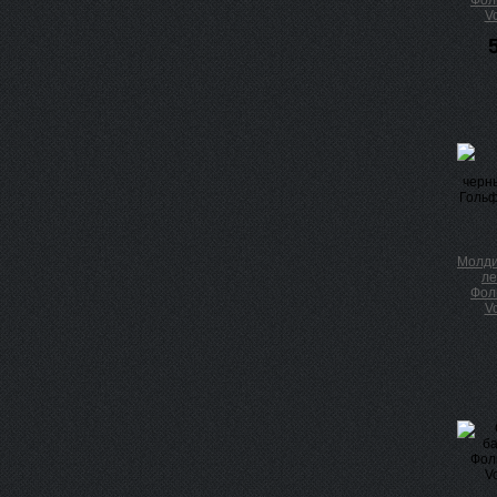
Фоль
V
Молди
ле
Фоль
V