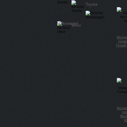
Toyota
Volkswagen
Volvo
Молди
прав
Гольф 
Молди
пр
Фоль
V