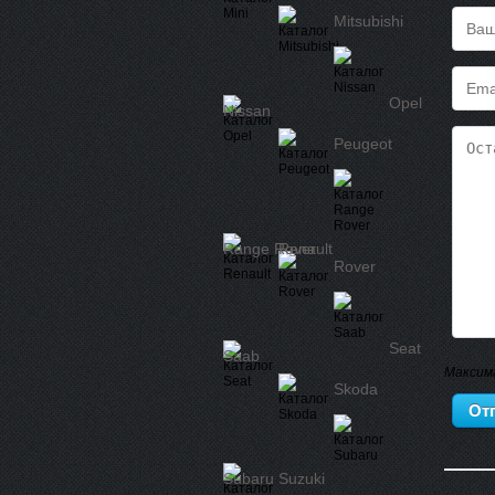
Mitsubishi
Opel
Nissan
Peugeot
Range Rover
Renault
Rover
Seat
Saab
Максим
Skoda
Subaru
Suzuki