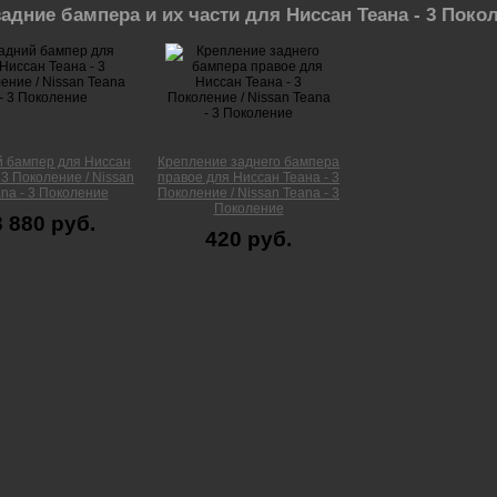
адние бампера и их части для Ниссан Теана - 3 Поко
 бампер для Ниссан
Крепление заднего бампера
 3 Поколение / Nissan
правое для Ниссан Теана - 3
na - 3 Поколение
Поколение / Nissan Teana - 3
Поколение
3 880 руб.
420 руб.