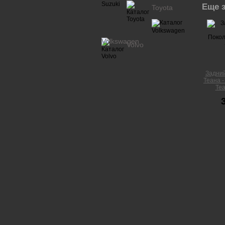
Еще з
Toyota
Volkswagen
Volvo
Задний
Теана -
Tea