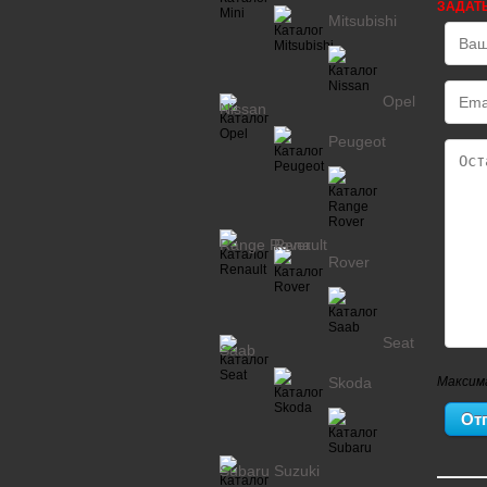
ЗАДАТ
Mitsubishi
Opel
Nissan
Peugeot
Range Rover
Renault
Rover
Seat
Saab
Skoda
Максим
Subaru
Suzuki