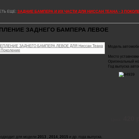
ЕТЬ ЕЩЕ:
ЗАДНИЕ БАМПЕРА И ИХ ЧАСТИ ДЛЯ НИССАН ТЕАНА - 3 ПОКОЛ
ПЛЕНИЕ ЗАДНЕГО БАМПЕРА ЛЕВОЕ
Модель автомоб
Место уставновк
Оригинальный но
Год выпуска авт
420 
Цена:
одходит для модели
2013
,
2014
,
2015
и др. года выпуска.