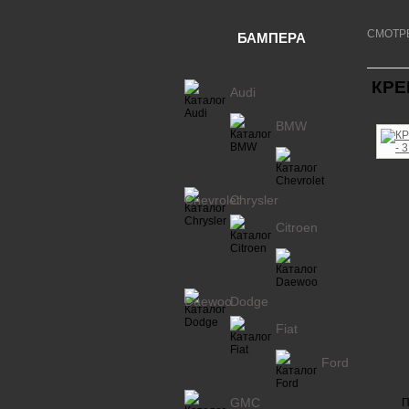
СМОТР
БАМПЕРА
КРЕ
Audi
BMW
Chevrolet
Chrysler
Citroen
Daewoo
Dodge
Fiat
Ford
GMC
П