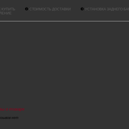
❷
❸
К КУПИТЬ
СТОИМОСТЬ ДОСТАВКИ
УСТАНОВКА ЗАДНЕГО БА
ЛЕНИЕ
ы о товаре
тзывов нет