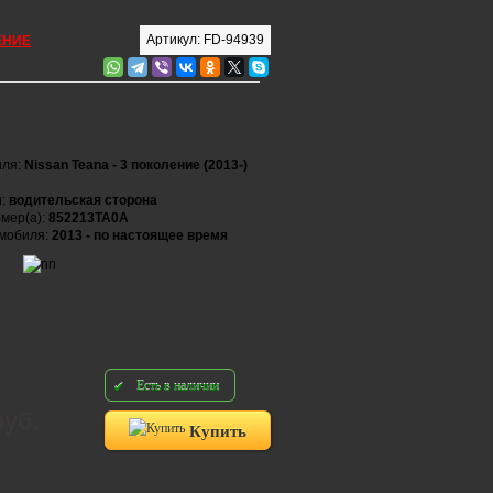
Артикул: FD-94939
ЕНИЕ
иля:
Nissan Teana - 3 поколение (2013-)
и:
водительская сторона
мер(а):
852213TA0A
омобиля:
2013 - по настоящее время
Есть в наличии
руб.
Купить