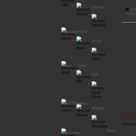
Honda
❶
КА
ПОКО
Hyundai
Infiniti
Isuzu
Iveco
Jeep
KIA
Land Rover
Lexus
Mazda
Отзыв
Пока о
Mini
Mercedes