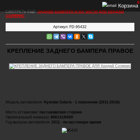
0
Корзина
СМОТРЕТЬ ЕЩЕ:
ЗАДНИЕ БАМПЕРА И ИХ ЧАСТИ ДЛЯ ХЕНДАЙ
СОЛЯРИС
Артикул: FD-95432
КРЕПЛЕНИЕ ЗАДНЕГО БАМПЕРА ПРАВОЕ
Модель автомобиля:
Hyundai Solaris - 1 поколение (2011-2016)
Место уставновки:
пассажирская сторона
Оригинальный номер(а):
866141R000
Год выпуска автомобиля:
2011 - по настоящее время