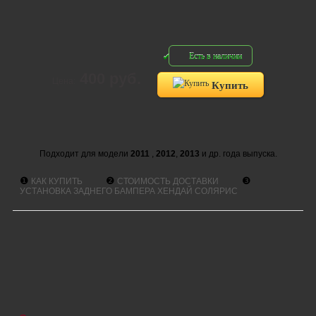
Есть в наличии
400 руб.
Цена:
Купить
Подходит для модели
2011
,
2012
,
2013
и др. года выпуска.
❶
❷
❸
КАК КУПИТЬ
СТОИМОСТЬ ДОСТАВКИ
УСТАНОВКА ЗАДНЕГО БАМПЕРА ХЕНДАЙ СОЛЯРИС