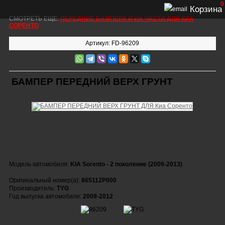
0
Корзина
СМОТРЕТЬ ЕЩЕ:
ПЕРЕДНИЕ БАМПЕРА И ИХ ЧАСТИ ДЛЯ КИА
СОРЕНТО
Артикул: FD-96209
БАМПЕР ПЕРЕДНИЙ ВЕРХ ГРУНТ
Модель автомобиля:
KIA Sorento - 2 поколение (2009-2013)
Оригинальный номер(а):
865112P000
Производитель:
TYG
Год выпуска автомобиля:
2009-2012